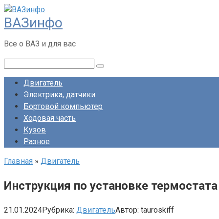
Перейти
ВАЗинфо
к
контенту
Все о ВАЗ и для вас
Поиск:
Двигатель
Электрика, датчики
Бортовой компьютер
Ходовая часть
Кузов
Разное
Главная
»
Двигатель
Инструкция по установке термостата
21.01.2024
Рубрика:
Двигатель
Автор:
tauroskiff