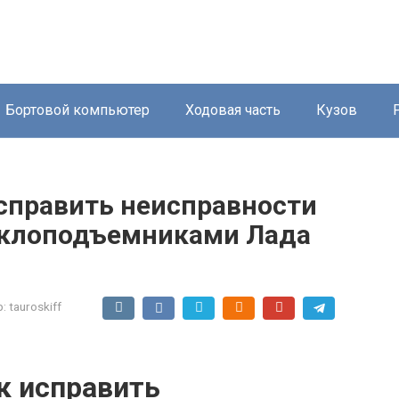
Бортовой компьютер
Ходовая часть
Кузов
исправить неисправности
еклоподъемниками Лада
:
tauroskiff
ак исправить