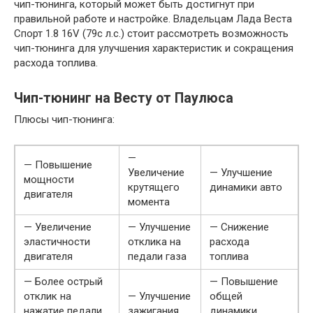
чип-тюнинга, который может быть достигнут при
правильной работе и настройке. Владельцам Лада Веста
Спорт 1.8 16V (79с л.с.) стоит рассмотреть возможность
чип-тюнинга для улучшения характеристик и сокращения
расхода топлива.
Чип-тюнинг на Весту от Паулюса
Плюсы чип-тюнинга:
—
— Повышение
Увеличение
— Улучшение
мощности
крутящего
динамики авто
двигателя
момента
— Увеличение
— Улучшение
— Снижение
эластичности
отклика на
расхода
двигателя
педали газа
топлива
— Более острый
— Повышение
отклик на
— Улучшение
общей
нажатие педали
зажигания
динамики