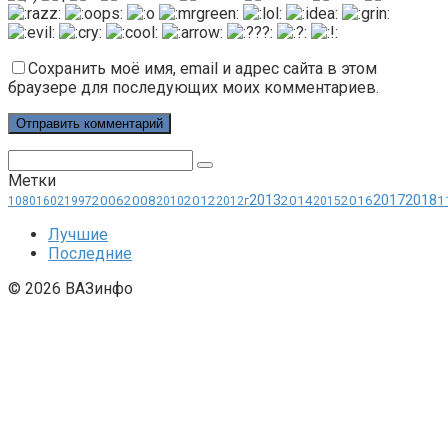
Сохранить моё имя, email и адрес сайта в этом
браузере для последующих моих комментариев.
Поиск:
Метки
2013
2018
2017
2006
2008
2012
2014
2016
1
1080
1602
1997
2010
2012г
2015
Лучшие
Последние
© 2026 ВАЗинфо