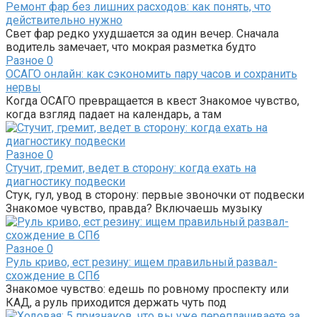
Ремонт фар без лишних расходов: как понять, что
действительно нужно
Свет фар редко ухудшается за один вечер. Сначала
водитель замечает, что мокрая разметка будто
Разное
0
ОСАГО онлайн: как сэкономить пару часов и сохранить
нервы
Когда ОСАГО превращается в квест Знакомое чувство,
когда взгляд падает на календарь, а там
Разное
0
Стучит, гремит, ведет в сторону: когда ехать на
диагностику подвески
Стук, гул, увод в сторону: первые звоночки от подвески
Знакомое чувство, правда? Включаешь музыку
Разное
0
Руль криво, ест резину: ищем правильный развал-
схождение в СПб
Знакомое чувство: едешь по ровному проспекту или
КАД, а руль приходится держать чуть под