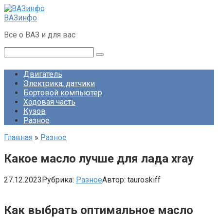
Перейти
к
ВАЗинфо
контенту
Все о ВАЗ и для вас
Поиск:
Двигатель
Электрика, датчики
Бортовой компьютер
Ходовая часть
Кузов
Разное
Главная
»
Разное
Какое масло лучше для лада xray
27.12.2023
Рубрика:
Разное
Автор:
tauroskiff
Как выбрать оптимальное масло