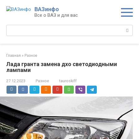
Перейти
ВАЗинфо
к
Все о ВАЗ и для вас
контенту
Поиск:
Главная
»
Разное
Лада гранта замена дхо светодиодными
лампами
27.12.2023
Разное
tauroskiff