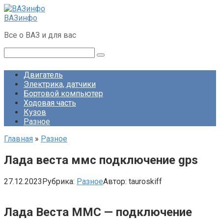
Перейти
к
ВАЗинфо
контенту
Все о ВАЗ и для вас
Поиск:
Двигатель
Электрика, датчики
Бортовой компьютер
Ходовая часть
Кузов
Разное
Главная
»
Разное
Лада веста ммс подключение gps
27.12.2023
Рубрика:
Разное
Автор:
tauroskiff
Лада Веста ММС — подключение