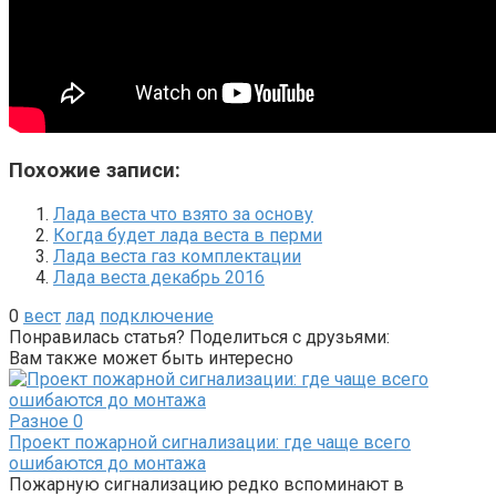
Похожие записи:
Лада веста что взято за основу
Когда будет лада веста в перми
Лада веста газ комплектации
Лада веста декабрь 2016
0
вест
лад
подключение
Понравилась статья? Поделиться с друзьями:
Вам также может быть интересно
Разное
0
Проект пожарной сигнализации: где чаще всего
ошибаются до монтажа
Пожарную сигнализацию редко вспоминают в