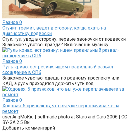
Разное
0
Стучит, гремит, ведет в сторону: когда ехать на
диагностику подвески
Стук, гул, увод в сторону: первые звоночки от подвески
Знакомое чувство, правда? Включаешь музыку
Разное
0
Руль криво, ест резину: ищем правильный развал-
схождение в СПб
Знакомое чувство: едешь по ровному проспекту или
КАД, а руль приходится держать чуть под
Разное
0
Ходовая: 5 признаков, что вы уже переплачиваете за
ремонт
user:AngMoKio | selfmade photo at Stars and Cars 2006 | CC
BY-SA 2.5 Вы
Добавить комментарий