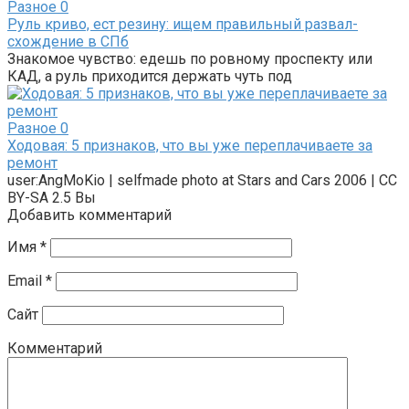
Разное
0
Руль криво, ест резину: ищем правильный развал-
схождение в СПб
Знакомое чувство: едешь по ровному проспекту или
КАД, а руль приходится держать чуть под
Разное
0
Ходовая: 5 признаков, что вы уже переплачиваете за
ремонт
user:AngMoKio | selfmade photo at Stars and Cars 2006 | CC
BY-SA 2.5 Вы
Добавить комментарий
Имя
*
Email
*
Сайт
Комментарий