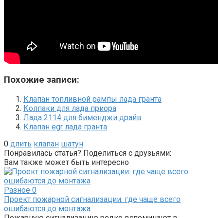
Похожие записи:
Клапан топливной рампы лада гранта
Колпаки для лада приора
Лада 2114 для бименджи драйв
Клапан egr лада гранта
0
длить
клапан
шатун
Понравилась статья? Поделиться с друзьями:
Вам также может быть интересно
Разное
0
Проект пожарной сигнализации: где чаще всего
ошибаются до монтажа
Пожарную сигнализацию редко вспоминают в