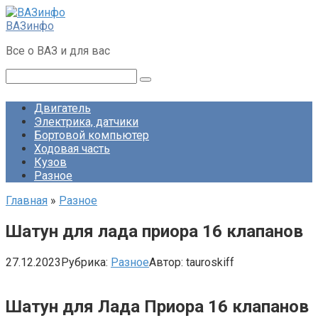
Перейти
к
ВАЗинфо
контенту
Все о ВАЗ и для вас
Поиск:
Двигатель
Электрика, датчики
Бортовой компьютер
Ходовая часть
Кузов
Разное
Главная
»
Разное
Шатун для лада приора 16 клапанов
27.12.2023
Рубрика:
Разное
Автор:
tauroskiff
Шатун для Лада Приора 16 клапанов