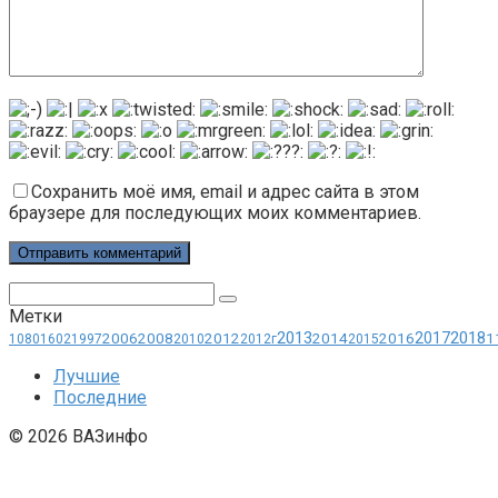
Сохранить моё имя, email и адрес сайта в этом
браузере для последующих моих комментариев.
Поиск:
Метки
2013
2018
2017
2006
2008
2012
2014
2016
1
1080
1602
1997
2010
2012г
2015
Лучшие
Последние
© 2026 ВАЗинфо