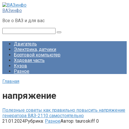
Перейти
к
ВАЗинфо
контенту
Все о ВАЗ и для вас
Поиск:
Двигатель
Электрика, датчики
Бортовой компьютер
Ходовая часть
Кузов
Разное
Главная
напряжение
Полезные советы как правильно повысить напряжение
генератора ВАЗ-2110 самостоятельно
21.01.2024
Рубрика:
Разное
Автор:
tauroskiff
0