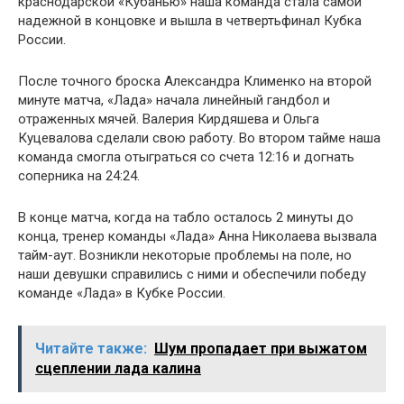
краснодарской «Кубанью» наша команда стала самой
надежной в концовке и вышла в четвертьфинал Кубка
России.
После точного броска Александра Клименко на второй
минуте матча, «Лада» начала линейный гандбол и
отраженных мячей. Валерия Кирдяшева и Ольга
Куцевалова сделали свою работу. Во втором тайме наша
команда смогла отыграться со счета 12:16 и догнать
соперника на 24:24.
В конце матча, когда на табло осталось 2 минуты до
конца, тренер команды «Лада» Анна Николаева вызвала
тайм-аут. Возникли некоторые проблемы на поле, но
наши девушки справились с ними и обеспечили победу
команде «Лада» в Кубке России.
Читайте также:
Шум пропадает при выжатом
сцеплении лада калина