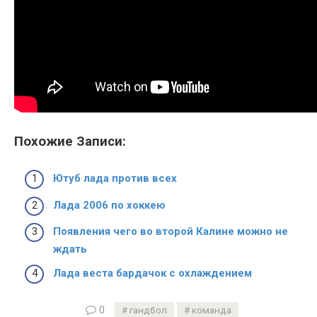
Похожие Записи:
Ютуб лада против всех
Лада 2006 по хоккею
Появления чего во второй Калине можно не
ждать
Лада веста бардачок с охлаждением
0
гандбол
команда